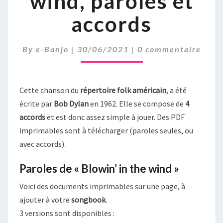
wind, paroles et
PAROLES
accords
ET
ACCORDS
Comments
By
e-Banjo
|
30/06/2021
|
0 commentaire
Cette chanson du
répertoire folk américain
, a été
écrite par
Bob Dylan
en 1962. Elle se compose de
4
accords
et est donc assez simple à jouer. Des PDF
imprimables sont à télécharger (paroles seules, ou
avec accords).
Paroles de « Blowin’ in the wind »
Voici des documents imprimables sur une page, à
ajouter à votre
songbook
.
3 versions sont disponibles :