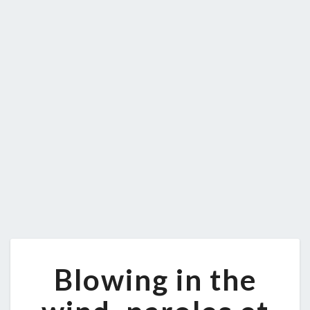
BLOWING
Blowing in the
IN
THE
WIND,