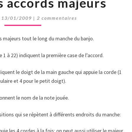
es accords majeurs
DES
ACCORDS
MAJEURS
Comments
|
13/01/2009
|
2 commentaires
rds majeurs tout le long du manche du banjo.
 1 à 22) indiquent la première case de l’accord.
iquent le doigt de la main gauche qui appuie la corde (1
laire et 4 pour le petit doigt).
donnent le nom de la note jouée.
itions qui se répètent à différents endroits du manche:
uie les 4 cordes à la fois; on peut aussi utiliser le majeur,