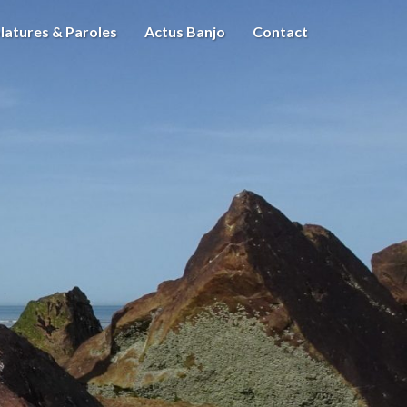
latures & Paroles
Actus Banjo
Contact
m