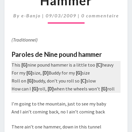
Hammer
Comments
By
e-Banjo
|
09/03/2009
|
0 commentaire
(Traditionnel)
Paroles de Nine pound hammer
This
[G]
nine pound hammer is a little too
[C]
heavy
For my
[G]
size,
[D]
Buddy for my
[G]
size
Roll on
[G]
buddy, don’t you roll so
[C]
slow
How can I
[G]
roll,
[D]
when the wheels won’t
[G]
roll
I’m going to the mountain, just to see my baby
And I ain’t coming back, no I ain’t coming back
There ain’t one hammer, down in this tunnel