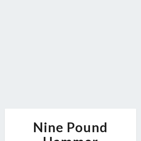
NINE
Nine Pound
POUND
HAMMER