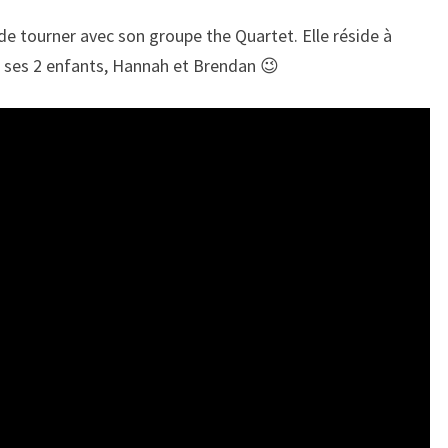
de tourner avec son groupe the Quartet. Elle réside à
t ses 2 enfants, Hannah et Brendan 😉