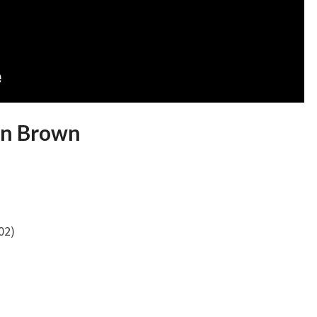
on Brown
02)