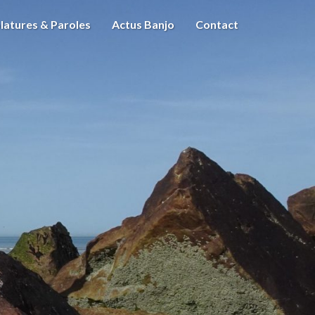
latures & Paroles
Actus Banjo
Contact
m