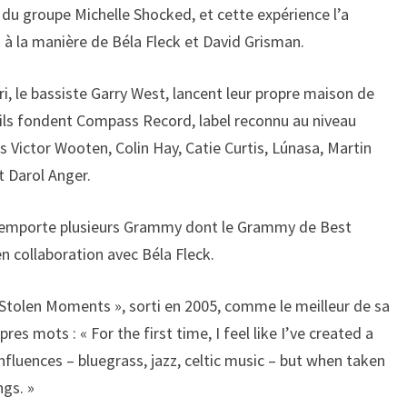
du groupe Michelle Shocked, et cette expérience l’a
lk à la manière de Béla Fleck et David Grisman.
i, le bassiste Garry West, lancent leur propre maison de
 ils fondent Compass Record, label reconnu au niveau
es Victor Wooten, Colin Hay, Catie Curtis, Lúnasa, Martin
t Darol Anger.
 remporte plusieurs Grammy dont le Grammy de Best
 collaboration avec Béla Fleck.
Stolen Moments », sorti en 2005, comme le meilleur de sa
pres mots : « For the first time, I feel like I’ve created a
nfluences – bluegrass, jazz, celtic music – but when taken
ngs. »