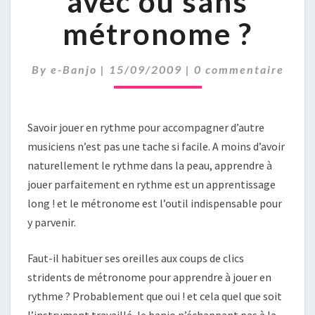
avec ou sans
OU
métronome ?
SANS
MÉTRONOME
?
Comments
By
e-Banjo
|
15/09/2009
|
0 commentaire
Savoir jouer en rythme pour accompagner d’autre
musiciens n’est pas une tache si facile. A moins d’avoir
naturellement le rythme dans la peau, apprendre à
jouer parfaitement en rythme est un apprentissage
long ! et le métronome est l’outil indispensable pour
y parvenir.
Faut-il habituer ses oreilles aux coups de clics
stridents de métronome pour apprendre à jouer en
rythme ? Probablement que oui ! et cela quel que soit