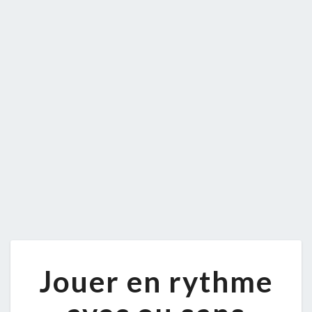
JOUER
Jouer en rythme
EN
RYTHME
AVEC